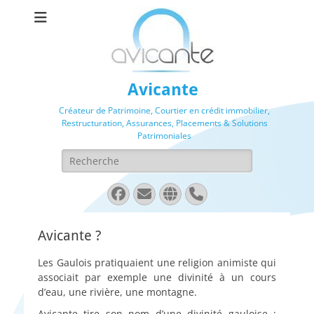
Avicante
Créateur de Patrimoine, Courtier en crédit immobilier,
Restructuration, Assurances, Placements & Solutions
Patrimoniales
Rechercher :
Facebook
E-
Site
Tél
mail
web
Avicante ?
Les Gaulois pratiquaient une religion animiste qui
associait par exemple une divinité à un cours
d’eau, une rivière, une montagne.
Avicante tire son nom d’une divinité gauloise :