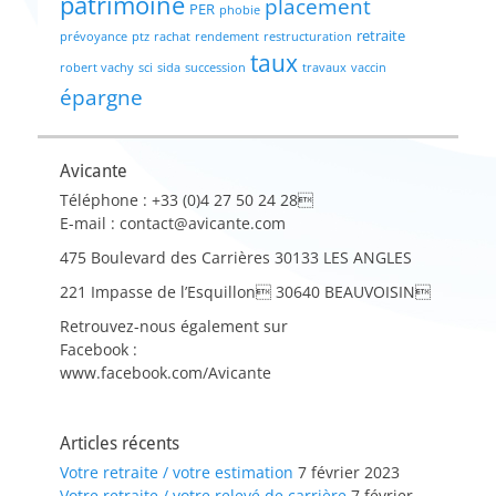
patrimoine
placement
PER
phobie
retraite
prévoyance
ptz
rachat
rendement
restructuration
taux
robert vachy
sci
sida
succession
travaux
vaccin
épargne
Avicante
Téléphone : +33 (0)4 27 50 24 28
E-mail : contact@avicante.com
475 Boulevard des Carrières 30133 LES ANGLES
221 Impasse de l’Esquillon 30640 BEAUVOISIN
Retrouvez-nous également sur
Facebook :
www.facebook.com/Avicante
Articles récents
Votre retraite / votre estimation
7 février 2023
Votre retraite / votre relevé de carrière
7 février