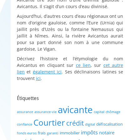
Avicantus. Il s’agit d’un cours d’eau divinisé.
Aujourd’hui, d’autres cours d’eau régionaux ont un
nom d’origine gauloise, comme l’Eure (Urnia) qui
jaillit près d’Uzès ou la fontaine Nemausus qui
jaillit à Nîmes. Ainsi, la rivière Avicantus aurait
pour sa part donné son nom à une commune
gardoise, Le Vigan.
Décrivez l’histoire et l’étymologie du nom
Avicantus en cliquant sur
ce lien
, sur
cet autre
lien
et
également ici
. Ses déclinaisons latines se
trouvent
ici
.
Étiquettes
avicante
assurance
assurance-vie
capital
chômage
Courtier
crédit
défiscalisation
confiance
digital
impôts
notaire
frais
immobilier
fonds euros
garanti