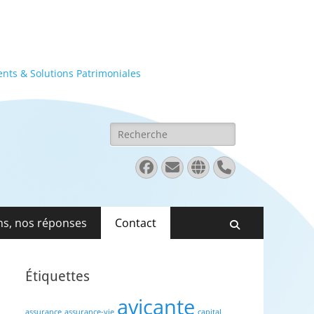
ents & Solutions Patrimoniales
Rechercher :
Facebook
E-
Site
Tél
mail
web
ns, nos réponses
Contact
Recherche
Étiquettes
avicante
assurance
assurance-vie
capital