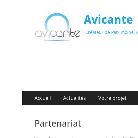
Avicante
Créateur de Patrimoine, C
Menu
Aller
Accueil
Actualités
Votre projet
au
principal
contenu
Partenariat