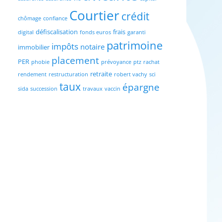
Courtier
crédit
chômage
confiance
défiscalisation
frais
digital
fonds euros
garanti
patrimoine
impôts
notaire
immobilier
placement
PER
phobie
prévoyance
ptz
rachat
retraite
rendement
restructuration
robert vachy
sci
taux
épargne
sida
succession
travaux
vaccin